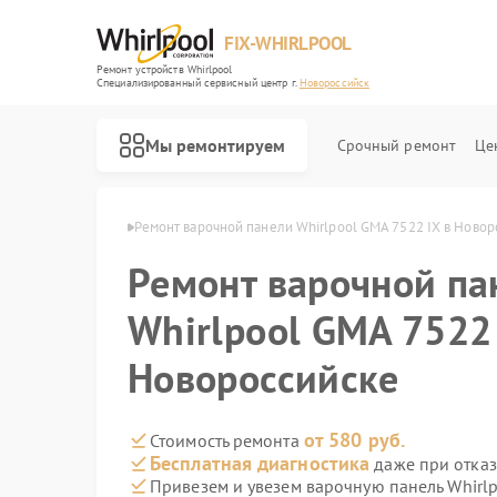
FIX-WHIRLPOOL
Ремонт устройств Whirlpool
Специализированный cервисный центр г.
Новороссийск
Мы ремонтируем
Срочный ремонт
Це
ool в Новороссийске
Ремонт варочной панели Whirlpool GMA 7522 IX в Ново
Ремонт варочной па
Whirlpool GMA 7522 
Новороссийске
Ремонт стиральных машин Whirlpool
Ремонт микроволновых печей Whirlpool
Ремонт холодильников Whirlpool
Ремонт посудомоечных машин Whirlpool
Ремонт кухонных плит Whirlpool
от 580 руб.
Стоимость ремонта
Бесплатная диагностика
даже при отказ
Привезем и увезем варочную панель Whirl