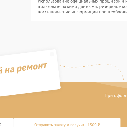
Использование официальных прошивок и ин
пользовательскими данными: резервное к
восстановление информации при необход
й на ремонт
При оформл
Отправить заявку и получить 1500 ₽