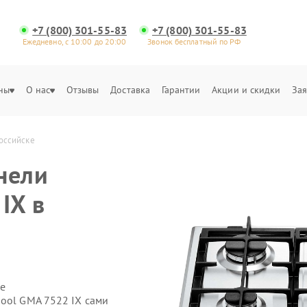
+7 (800) 301-55-83
+7 (800) 301-55-83
Ежедневно, с 10:00 до 20:00
Звонок бесплатный по РФ
ны
О нас
Отзывы
Доставка
Гарантии
Акции и скидки
Зая
российске
нели
IX в
е
pool GMA 7522 IX сами