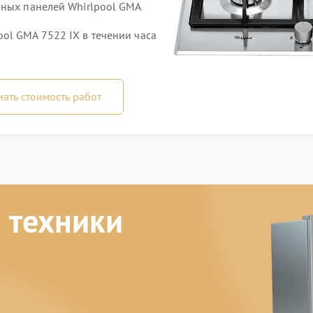
чных панелей Whirlpool GMA
ol GMA 7522 IX в течении часа
нать стоимость работ
 техники