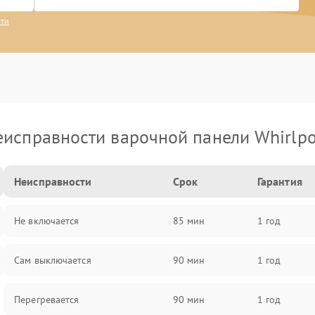
сти
еисправности варочной панели Whirlpo
Неисправности
Срок
Гарантия
Не включается
85 мин
1 год
Сам выключается
90 мин
1 год
Перегревается
90 мин
1 год