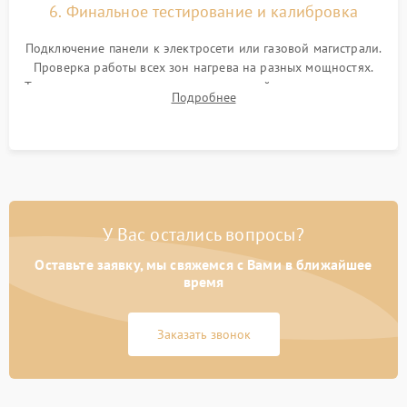
6. Финальное тестирование и калибровка
Подключение панели к электросети или газовой магистрали.
Проверка работы всех зон нагрева на разных мощностях.
Тестирование сенсорного управления, таймера, индикаторов
Подробнее
остаточного тепла и систем защиты от перегрева.
У Вас остались вопросы?
Оставьте заявку, мы свяжемся с Вами в ближайшее
время
Заказать звонок