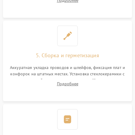
Подробнее
дорожек. Очистка контактов и замена поврежденной
проводки.
5. Сборка и герметизация
Аккуратная укладка проводов и шлейфов, фиксация плат и
конфорок на штатных местах. Установка стеклокерамики с
проверкой равномерности зазоров. Нанесение
Подробнее
термостойкого герметика или укладка уплотнительной
ленты по контуру.