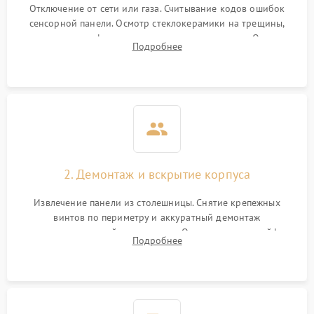
Отключение от сети или газа. Считывание кодов ошибок
сенсорной панели. Осмотр стеклокерамики на трещины,
проверка конфорок на равномерность нагрева. Опрос
Подробнее
клиента о симптомах (не включается, не видит посуду,
щелкает).
2. Демонтаж и вскрытие корпуса
Извлечение панели из столешницы. Снятие крепежных
винтов по периметру и аккуратный демонтаж
стеклокерамической поверхности. Отсоединение шлейфов
Подробнее
сенсорного блока для доступа к силовым платам, катушкам
или ТЭНам.