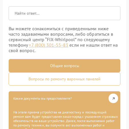
Вы можете ознакомиться с приведенными ниже
часто задаваемыми вопросами, либо обратиться в
сервисный центр “FIX-Whirlpool” по следующему
телефону
+7 (800) 301-55-83
если не нашли ответ на
свой вопрос.
Общие вопросы
Вопросы по ремонту варочных панелей
Какие документы вы предоставляете?
На этапе приема устройства на диагностику и последующий
ремонт вам будет предоставлен заказ-наряд с указанием страховых
обязательств на ваше устройство. Далее, после выполнения работ
по ремонту техники, вы получите акт выполненных работ и