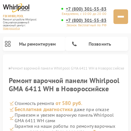
+7 (800) 301-55-83
Ежедневно, с 10:00 до 20:00
FIX-WHIRLPOOL
+7 (800) 301-55-83
Ремонт устройств Whirlpool
Специализированный
Звонок бесплатный по РФ
cервисный центр г.
Новороссийск
Мы ремонтируем
Позвонить
ийске
Ремонт варочной панели Whirlpool GMA 6411 WH в Новороссийске
Ремонт варочной панели Whirlpool
GMA 6411 WH в Новороссийске
от 580 руб.
Стоимость ремонта
Ремонт стиральных машин Whirlpool
Ремонт холодильников Whirlpool
Ремонт кухонных плит Whirlpool
Ремонт микроволновых печей Whirlpool
Ремонт посудомоечных машин Whirlpool
Бесплатная диагностика
даже при отказе
Привезем и увезем варочную панель Whirlpool
GMA 6411 WH сами
Гарантия на наши работы по ремонту варочных