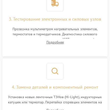
3. Тестирование электронных и силовых узлов
Прозвонка мультиметром нагревательных элементов,
термостатов и термодатчиков. Диагностика силового
модуля, реле, диодных мостов и IGBT-транзисторов (для
Подробнее
индукции). Проверка кранов и газ-контроля (для газовых
панелей).
4. Замена деталей и компонентный ремонт
Установка новых ленточных ТЭНов (Hi-Light), индукторных
катушек или термопар. Перепайка сгоревших элементов на
плате управления, восстановление токопроводящих