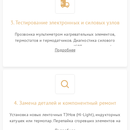
3. Тестирование электронных и силовых узлов
Прозвонка мультиметром нагревательных элементов,
термостатов и термодатчиков. Диагностика силового
модуля, реле, диодных мостов и IGBT-транзисторов (для
Подробнее
индукции). Проверка кранов и газ-контроля (для газовых
панелей).
4. Замена деталей и компонентный ремонт
Установка новых ленточных ТЭНов (Hi-Light), индукторных
катушек или термопар. Перепайка сгоревших элементов на
плате управления, восстановление токопроводящих