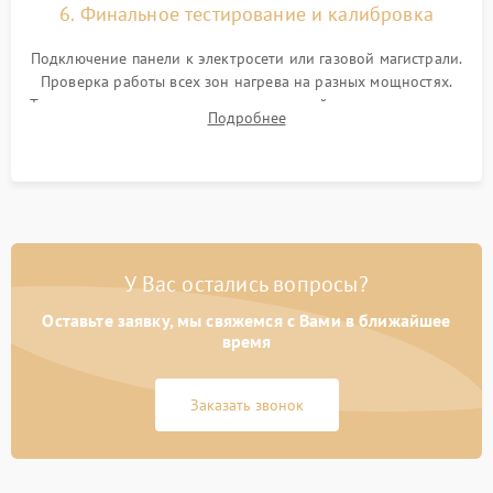
6. Финальное тестирование и калибровка
Подключение панели к электросети или газовой магистрали.
Проверка работы всех зон нагрева на разных мощностях.
Тестирование сенсорного управления, таймера, индикаторов
Подробнее
остаточного тепла и систем защиты от перегрева.
У Вас остались вопросы?
Оставьте заявку, мы свяжемся с Вами в ближайшее
время
Заказать звонок