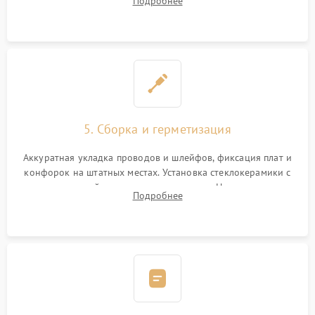
Подробнее
дорожек. Очистка контактов и замена поврежденной
проводки.
5. Сборка и герметизация
Аккуратная укладка проводов и шлейфов, фиксация плат и
конфорок на штатных местах. Установка стеклокерамики с
проверкой равномерности зазоров. Нанесение
Подробнее
термостойкого герметика или укладка уплотнительной
ленты по контуру.