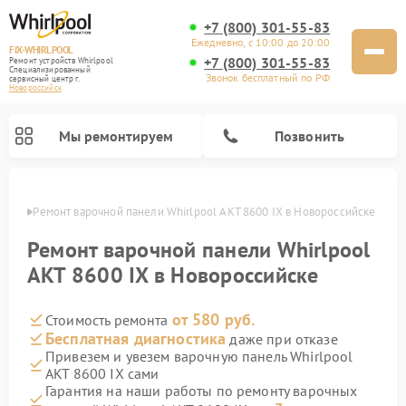
+7 (800) 301-55-83
Ежедневно, с 10:00 до 20:00
FIX-WHIRLPOOL
+7 (800) 301-55-83
Ремонт устройств Whirlpool
Специализированный
Звонок бесплатный по РФ
cервисный центр г.
Новороссийск
Мы ремонтируем
Позвонить
ийске
Ремонт варочной панели Whirlpool AKT 8600 IX в Новороссийске
Ремонт варочной панели Whirlpool
AKT 8600 IX в Новороссийске
от 580 руб.
Стоимость ремонта
Ремонт стиральных машин Whirlpool
Ремонт холодильников Whirlpool
Ремонт кухонных плит Whirlpool
Ремонт микроволновых печей Whirlpool
Ремонт посудомоечных машин Whirlpool
Бесплатная диагностика
даже при отказе
Привезем и увезем варочную панель Whirlpool
AKT 8600 IX сами
Гарантия на наши работы по ремонту варочных