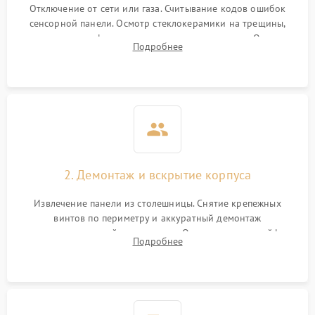
Отключение от сети или газа. Считывание кодов ошибок
сенсорной панели. Осмотр стеклокерамики на трещины,
проверка конфорок на равномерность нагрева. Опрос
Подробнее
клиента о симптомах (не включается, не видит посуду,
щелкает).
2. Демонтаж и вскрытие корпуса
Извлечение панели из столешницы. Снятие крепежных
винтов по периметру и аккуратный демонтаж
стеклокерамической поверхности. Отсоединение шлейфов
Подробнее
сенсорного блока для доступа к силовым платам, катушкам
или ТЭНам.