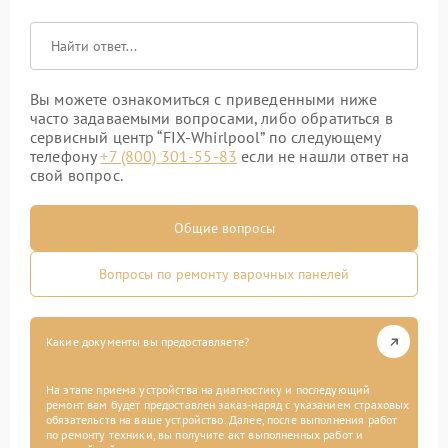
Вы можете ознакомиться с приведенными ниже
часто задаваемыми вопросами, либо обратиться в
сервисный центр “FIX-Whirlpool” по следующему
телефону
+7 (800) 301-55-83
если не нашли ответ на
свой вопрос.
Общие вопросы
Вопросы по ремонту варочных панелей
Какие документы вы предоставляете?
На этапе приема устройства на диагностику и последующий
ремонт вам будет предоставлен заказ-наряд с указанием страховых
обязательств на ваше устройство. Далее, после выполнения работ
по ремонту техники, вы получите акт выполненных работ и