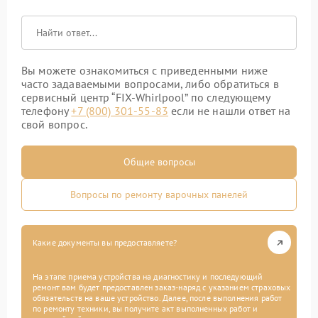
Вы можете ознакомиться с приведенными ниже
часто задаваемыми вопросами, либо обратиться в
сервисный центр “FIX-Whirlpool” по следующему
телефону
+7 (800) 301-55-83
если не нашли ответ на
свой вопрос.
Общие вопросы
Вопросы по ремонту варочных панелей
Какие документы вы предоставляете?
На этапе приема устройства на диагностику и последующий
ремонт вам будет предоставлен заказ-наряд с указанием страховых
обязательств на ваше устройство. Далее, после выполнения работ
по ремонту техники, вы получите акт выполненных работ и