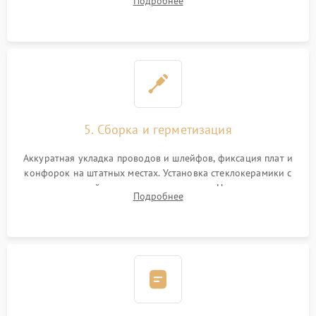
Подробнее
дорожек. Очистка контактов и замена поврежденной
проводки.
5. Сборка и герметизация
Аккуратная укладка проводов и шлейфов, фиксация плат и
конфорок на штатных местах. Установка стеклокерамики с
проверкой равномерности зазоров. Нанесение
Подробнее
термостойкого герметика или укладка уплотнительной
ленты по контуру.