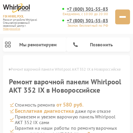
+7 (800) 301-55-83
Ежедневно, с 10:00 до 20:00
FIX-WHIRLPOOL
+7 (800) 301-55-83
Ремонт устройств Whirlpool
Специализированный
Звонок бесплатный по РФ
cервисный центр г.
Новороссийск
Мы ремонтируем
Позвонить
ийске
Ремонт варочной панели Whirlpool AKT 352 IX в Новороссийске
Ремонт варочной панели Whirlpool
AKT 352 IX в Новороссийске
от 580 руб.
Стоимость ремонта
Ремонт стиральных машин Whirlpool
Ремонт холодильников Whirlpool
Ремонт кухонных плит Whirlpool
Ремонт микроволновых печей Whirlpool
Ремонт посудомоечных машин Whirlpool
Бесплатная диагностика
даже при отказе
Привезем и увезем варочную панель Whirlpool
AKT 352 IX сами
Гарантия на наши работы по ремонту варочных