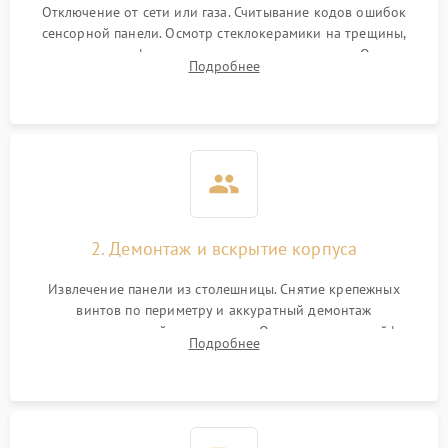
Отключение от сети или газа. Считывание кодов ошибок
сенсорной панели. Осмотр стеклокерамики на трещины,
проверка конфорок на равномерность нагрева. Опрос
Подробнее
клиента о симптомах (не включается, не видит посуду,
щелкает).
2. Демонтаж и вскрытие корпуса
Извлечение панели из столешницы. Снятие крепежных
винтов по периметру и аккуратный демонтаж
стеклокерамической поверхности. Отсоединение шлейфов
Подробнее
сенсорного блока для доступа к силовым платам, катушкам
или ТЭНам.