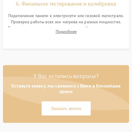
6. Финальное тестирование и калибровка
Подключение панели к электросети или газовой магистрали.
Проверка работы всех зон нагрева на разных мощностях.
Тестирование сенсорного управления, таймера, индикаторов
Подробнее
остаточного тепла и систем защиты от перегрева.
У Вас остались вопросы?
Оставьте заявку, мы свяжемся с Вами в ближайшее
время
Заказать звонок