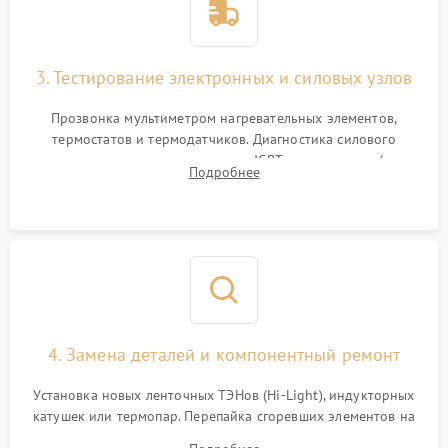
3. Тестирование электронных и силовых узлов
Прозвонка мультиметром нагревательных элементов,
термостатов и термодатчиков. Диагностика силового
модуля, реле, диодных мостов и IGBT-транзисторов (для
Подробнее
индукции). Проверка кранов и газ-контроля (для газовых
панелей).
4. Замена деталей и компонентный ремонт
Установка новых ленточных ТЭНов (Hi-Light), индукторных
катушек или термопар. Перепайка сгоревших элементов на
плате управления, восстановление токопроводящих