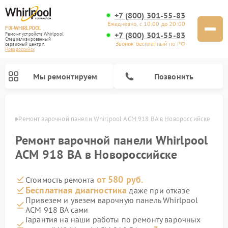
+7 (800) 301-55-83
Ежедневно, с 10:00 до 20:00
FIX-WHIRLPOOL
+7 (800) 301-55-83
Ремонт устройств Whirlpool
Специализированный
Звонок бесплатный по РФ
cервисный центр г.
Новороссийск
Мы ремонтируем
Позвонить
ийске
Ремонт варочной панели Whirlpool ACM 918 BA в Новороссийске
Ремонт варочной панели Whirlpool
ACM 918 BA в Новороссийске
от 580 руб.
Стоимость ремонта
Ремонт стиральных машин Whirlpool
Ремонт холодильников Whirlpool
Ремонт кухонных плит Whirlpool
Ремонт микроволновых печей Whirlpool
Ремонт посудомоечных машин Whirlpool
Бесплатная диагностика
даже при отказе
Привезем и увезем варочную панель Whirlpool
ACM 918 BA сами
Гарантия на наши работы по ремонту варочных