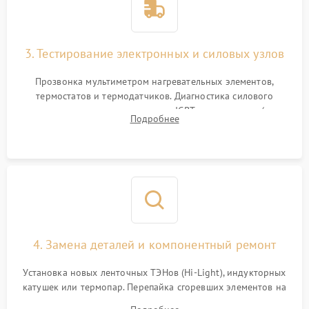
3. Тестирование электронных и силовых узлов
Прозвонка мультиметром нагревательных элементов,
термостатов и термодатчиков. Диагностика силового
модуля, реле, диодных мостов и IGBT-транзисторов (для
Подробнее
индукции). Проверка кранов и газ-контроля (для газовых
панелей).
4. Замена деталей и компонентный ремонт
Установка новых ленточных ТЭНов (Hi-Light), индукторных
катушек или термопар. Перепайка сгоревших элементов на
плате управления, восстановление токопроводящих