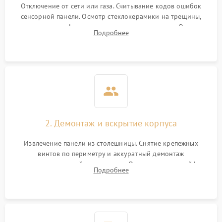
Отключение от сети или газа. Считывание кодов ошибок
сенсорной панели. Осмотр стеклокерамики на трещины,
проверка конфорок на равномерность нагрева. Опрос
Подробнее
клиента о симптомах (не включается, не видит посуду,
щелкает).
2. Демонтаж и вскрытие корпуса
Извлечение панели из столешницы. Снятие крепежных
винтов по периметру и аккуратный демонтаж
стеклокерамической поверхности. Отсоединение шлейфов
Подробнее
сенсорного блока для доступа к силовым платам, катушкам
или ТЭНам.