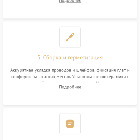
Подробнее
дорожек. Очистка контактов и замена поврежденной
проводки.
5. Сборка и герметизация
Аккуратная укладка проводов и шлейфов, фиксация плат и
конфорок на штатных местах. Установка стеклокерамики с
проверкой равномерности зазоров. Нанесение
Подробнее
термостойкого герметика или укладка уплотнительной
ленты по контуру.