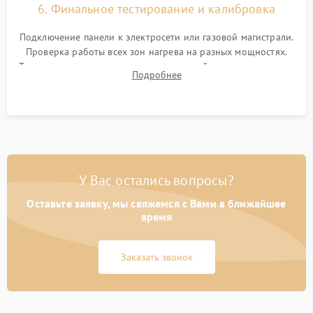
6. Финальное тестирование и калибровка
Подключение панели к электросети или газовой магистрали.
Проверка работы всех зон нагрева на разных мощностях.
Тестирование сенсорного управления, таймера, индикаторов
Подробнее
остаточного тепла и систем защиты от перегрева.
У Вас остались вопросы?
Оставьте заявку, мы свяжемся с Вами в ближайшее
время
Заказать звонок