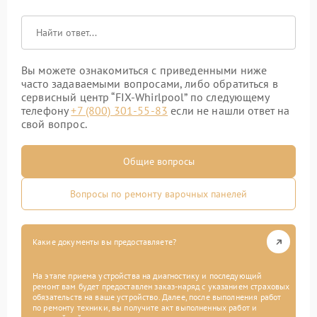
Вы можете ознакомиться с приведенными ниже
часто задаваемыми вопросами, либо обратиться в
сервисный центр “FIX-Whirlpool” по следующему
телефону
+7 (800) 301-55-83
если не нашли ответ на
свой вопрос.
Общие вопросы
Вопросы по ремонту варочных панелей
Какие документы вы предоставляете?
На этапе приема устройства на диагностику и последующий
ремонт вам будет предоставлен заказ-наряд с указанием страховых
обязательств на ваше устройство. Далее, после выполнения работ
по ремонту техники, вы получите акт выполненных работ и