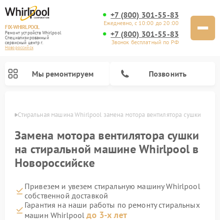
+7 (800) 301-55-83
Ежедневно, с 10:00 до 20:00
FIX-WHIRLPOOL
+7 (800) 301-55-83
Ремонт устройств Whirlpool
Специализированный
Звонок бесплатный по РФ
cервисный центр г.
Новороссийск
Мы ремонтируем
Позвонить
ийске
Стиральная машина Whirlpool замена мотора вентилятора сушки
Замена мотора вентилятора сушки
на стиральной машине Whirlpool в
Новороссийске
Ремонт варочных панелей Whirlpool
Ремонт холодильников Whirlpool
Ремонт кухонных плит Whirlpool
Ремонт микроволновых печей Whirlpool
Ремонт посудомоечных машин Whirlpool
Привезем и увезем стиральную машину Whirlpool
собственной доставкой
Гарантия на наши работы по ремонту стиральных
до 3-х лет
машин Whirlpool