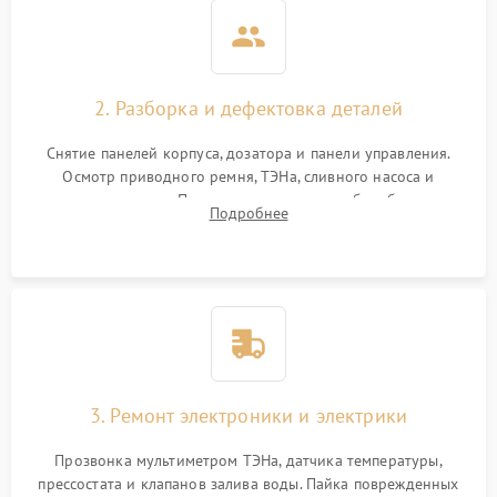
2. Разборка и дефектовка деталей
Снятие панелей корпуса, дозатора и панели управления.
Осмотр приводного ремня, ТЭНа, сливного насоса и
амортизаторов. Проверка подшипников барабана и
Подробнее
крестовины на износ, а манжеты люка на разрывы.
3. Ремонт электроники и электрики
Прозвонка мультиметром ТЭНа, датчика температуры,
прессостата и клапанов залива воды. Пайка поврежденных