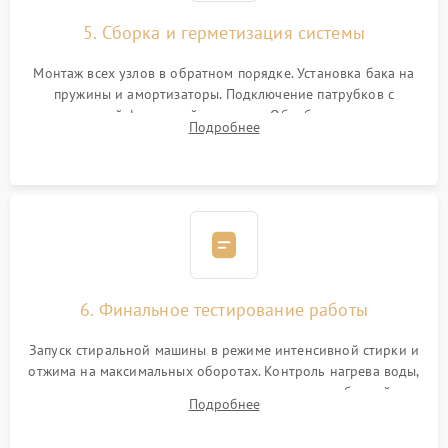
5. Сборка и герметизация системы
Монтаж всех узлов в обратном порядке. Установка бака на
пружины и амортизаторы. Подключение патрубков с
надежной фиксацией хомутами. Обработка стыков
Подробнее
герметиком для предотвращения возможных протечек воды.
6. Финальное тестирование работы
Запуск стиральной машины в режиме интенсивной стирки и
отжима на максимальных оборотах. Контроль нагрева воды,
корректности слива, отсутствия излишних вибраций,
Подробнее
посторонних стуков и протечек под корпусом.