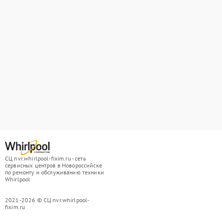
СЦ nvr.whirlpool-fixim.ru - сеть
сервисных центров в Новороссийске
по ремонту и обслуживанию техники
Whirlpool
2021-2026 © СЦ nvr.whirlpool-
fixim.ru