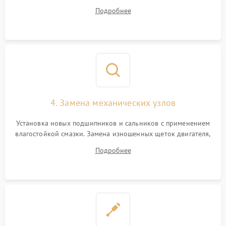
дорожек или замена симисторов на плате управления.
Подробнее
Восстановление целостности проводки и контактов.
4. Замена механических узлов
Установка новых подшипников и сальников с применением
влагостойкой смазки. Замена изношенных щеток двигателя,
порванного ремня привода, неисправного сливного насоса
Подробнее
или поврежденной резиновой манжеты.