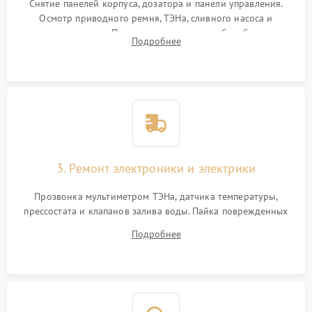
Снятие панелей корпуса, дозатора и панели управления.
Осмотр приводного ремня, ТЭНа, сливного насоса и
амортизаторов. Проверка подшипников барабана и
Подробнее
крестовины на износ, а манжеты люка на разрывы.
3. Ремонт электроники и электрики
Прозвонка мультиметром ТЭНа, датчика температуры,
прессостата и клапанов залива воды. Пайка поврежденных
дорожек или замена симисторов на плате управления.
Подробнее
Восстановление целостности проводки и контактов.