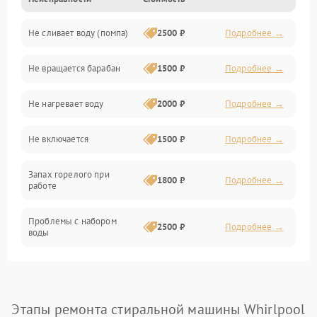
Электропитание
Не сливает воду (помпа)
2500 ₽
Подробнее →
Водоснабжение
Не вращается барабан
1500 ₽
Подробнее →
Слив
Не нагревает воду
2000 ₽
Подробнее →
Программное обеспечение
Не включается
1500 ₽
Подробнее →
Запах горелого при
1800 ₽
Подробнее →
работе
Проблемы с набором
2500 ₽
Подробнее →
воды
Замена ТЭНа
2200 ₽
Подробнее →
Замена платы управления
2200 ₽
Подробнее →
Этапы ремонта стиральной машины Whirlpool