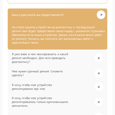
Какие документы вы предоставляете?
На этапе приема устройства на диагностику и последующий
ремонт вам будет предоставлен заказ-наряд с указанием страховых
обязательств на ваше устройство. Далее, после выполнения работ
по ремонту техники, вы получите акт выполненных работ и
гарантийный талон.
Я уже знаю в чем неисправность и какой
ремонт необходим. Для чего проводить
диагностику?
Мне нужен срочный ремонт. Сможете
сделать?
Я хочу, чтобы мое устройство
ремонтировали при мне.
Я хочу, чтобы мое устройство
ремонтировалось только оригинальными
запчастями.