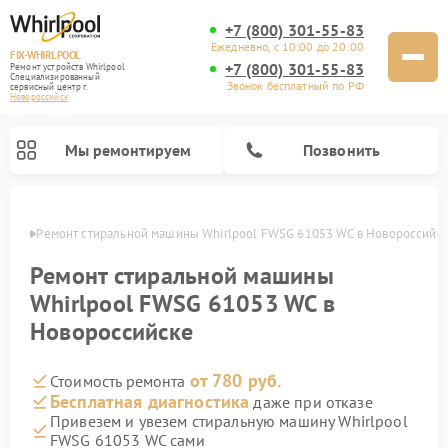
+7 (800) 301-55-83
Ежедневно, с 10:00 до 20:00
FIX-WHIRLPOOL
+7 (800) 301-55-83
Ремонт устройств Whirlpool
Специализированный
Звонок бесплатный по РФ
cервисный центр г.
Новороссийск
Мы ремонтируем
Позвонить
ийске
Ремонт стиральной машины Whirlpool FWSG 61053 WC в Новороссийс
Ремонт стиральной машины
Whirlpool FWSG 61053 WC в
Новороссийске
Ремонт варочных панелей Whirlpool
Ремонт холодильников Whirlpool
Ремонт кухонных плит Whirlpool
Ремонт микроволновых печей Whirlpool
Ремонт посудомоечных машин Whirlpool
от 780 руб.
Стоимость ремонта
Бесплатная диагностика
даже при отказе
Привезем и увезем стиральную машину Whirlpool
FWSG 61053 WC сами