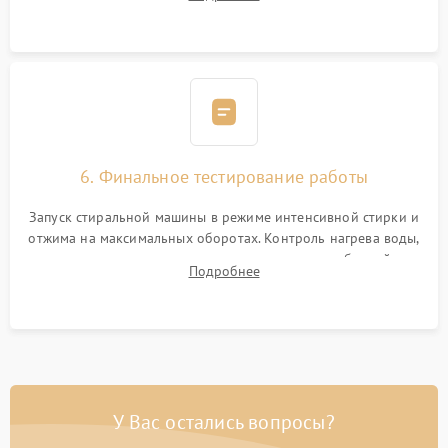
герметиком для предотвращения возможных протечек воды.
6. Финальное тестирование работы
Запуск стиральной машины в режиме интенсивной стирки и
отжима на максимальных оборотах. Контроль нагрева воды,
корректности слива, отсутствия излишних вибраций,
Подробнее
посторонних стуков и протечек под корпусом.
У Вас остались вопросы?