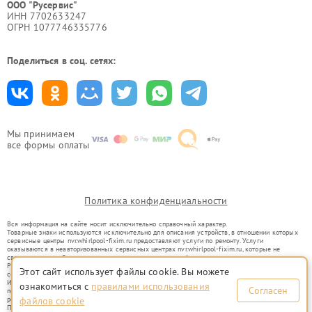
ООО "Русервис"
ИНН 7702633247
ОГРН 1077746335776
Поделиться в соц. сетях:
Мы принимаем
все формы оплаты
Политика конфиденциальности
Вся информация на сайте носит исключительно справочный характер.
Товарные знаки используются исключительно для описания устройств, в отношении которых
сервисные центры nvr.whirlpool-fixim.ru предоставляют услуги по ремонту. Услуги
оказываются в неавторизованных сервисных центрах nvr.whirlpool-fixim.ru, которые не
связаны с правообладателями товарных знаков или их официальными представителями.
Ремонт осуществляется для устройств, уже введенных в гражданский оборот в соответствии
Этот сайт использует файлы cookie. Вы можете
со статьей 1487 ГК РФ.
Использование товарных знаков не преследует цели индивидуализации услуг или введения
ознакомиться с
правилами использования
Согласен
потребителей в заблуждение, а служит для информирования о предоставляемых услугах по
ремонту техники указанных брендов.
файлов cookie
Представленная на сайте информация не является публичной офертой, определяемой