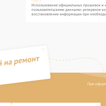
Использование официальных прошивок и ин
пользовательскими данными: резервное к
восстановление информации при необход
й на ремонт
При оформл