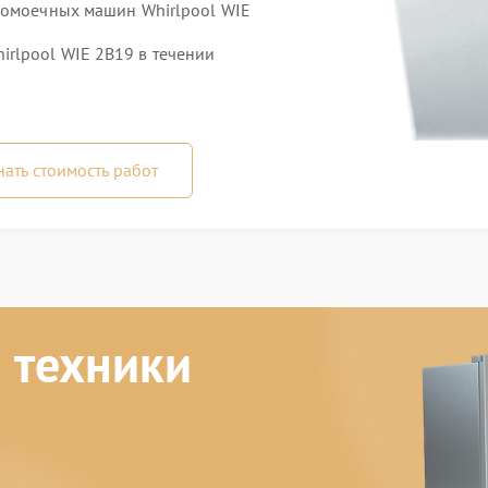
домоечных машин Whirlpool WIE
rlpool WIE 2B19 в течении
нать стоимость работ
 техники