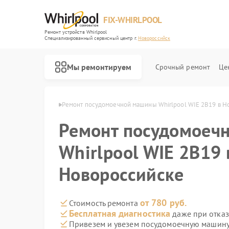
FIX-WHIRLPOOL
Ремонт устройств Whirlpool
Специализированный cервисный центр г.
Новороссийск
Мы ремонтируем
Срочный ремонт
Це
ol в Новороссийске
Ремонт посудомоечной машины Whirlpool WIE 2B19 в Н
Ремонт посудомоеч
Whirlpool WIE 2B19 
Новороссийске
Ремонт варочных панелей Whirlpool
Ремонт стиральных машин Whirlpool
Ремонт микроволновых печей Whirlpool
Ремонт холодильников Whirlpool
Ремонт кухонных плит Whirlpool
от 780 руб.
Стоимость ремонта
Бесплатная диагностика
даже при отказ
Привезем и увезем посудомоечную машину 