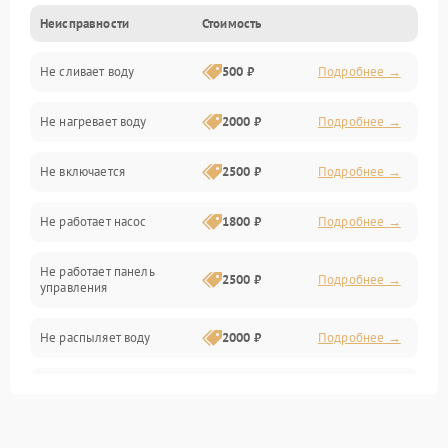
Неисправности
Стоимость
Управление
Не сливает воду
500 ₽
Подробнее →
Электропитание
Не нагревает воду
2000 ₽
Подробнее →
Датчики
Не включается
2500 ₽
Подробнее →
Нагрев
Не работает насос
1800 ₽
Подробнее →
Вода
Не работает панель
Гигиена
2500 ₽
Подробнее →
управления
Программное обеспечение
Не распыляет воду
2000 ₽
Подробнее →
Не запускается цикл
1800 ₽
Подробнее →
стирки