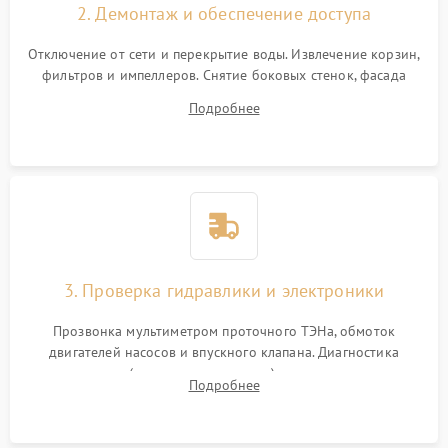
2. Демонтаж и обеспечение доступа
Отключение от сети и перекрытие воды. Извлечение корзин,
фильтров и импеллеров. Снятие боковых стенок, фасада
дверцы или нижнего поддона для прямого доступа к
Подробнее
циркуляционному насосу, ТЭНу и сливной помпе.
3. Проверка гидравлики и электроники
Прозвонка мультиметром проточного ТЭНа, обмоток
двигателей насосов и впускного клапана. Диагностика
прессостата (датчика уровня воды), датчика мутности,
Подробнее
концевика дверцы и электронного модуля управления.