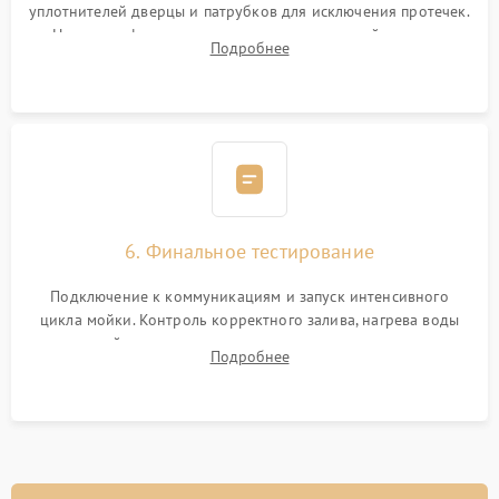
уплотнителей дверцы и патрубков для исключения протечек.
Надежная фиксация хомутов гидравлической системы,
Подробнее
сборка корпуса и установка датчика поплавка.
6. Финальное тестирование
Подключение к коммуникациям и запуск интенсивного
цикла мойки. Контроль корректного залива, нагрева воды
до нужной температуры, отсутствия посторонних шумов,
Подробнее
штатного слива и абсолютной сухости в поддоне.