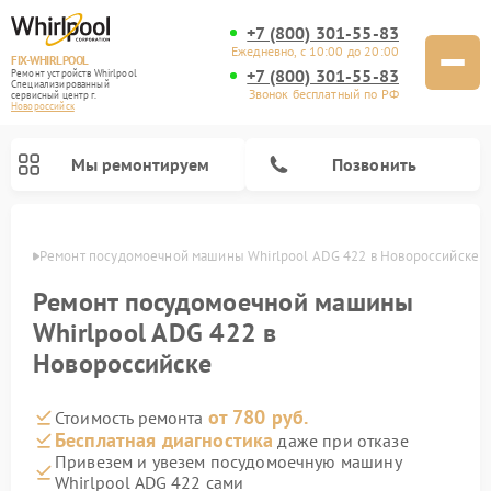
+7 (800) 301-55-83
Ежедневно, с 10:00 до 20:00
FIX-WHIRLPOOL
+7 (800) 301-55-83
Ремонт устройств Whirlpool
Специализированный
Звонок бесплатный по РФ
cервисный центр г.
Новороссийск
Мы ремонтируем
Позвонить
ийске
Ремонт посудомоечной машины Whirlpool ADG 422 в Новороссийске
Ремонт посудомоечной машины
Whirlpool ADG 422 в
Новороссийске
Ремонт варочных панелей Whirlpool
Ремонт микроволновых печей Whirlpool
Ремонт кухонных плит Whirlpool
Ремонт стиральных машин Whirlpool
Ремонт холодильников Whirlpool
от 780 руб.
Стоимость ремонта
Бесплатная диагностика
даже при отказе
Привезем и увезем посудомоечную машину
Whirlpool ADG 422 сами