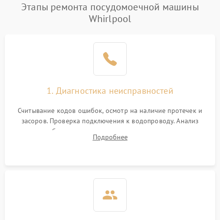
Проблемы с набором
Этапы ремонта посудомоечной машины
1800 ₽
Подробнее →
воды
Whirlpool
Не работает сушилка
2100 ₽
Подробнее →
Сбои в работе таймера
1700 ₽
Подробнее →
Проблемы с
2100 ₽
Подробнее →
1. Диагностика неисправностей
циркуляционным насосом
Считывание кодов ошибок, осмотр на наличие протечек и
засоров. Проверка подключения к водопроводу. Анализ
жалоб на отсутствие слива, нагрева, вращения
Подробнее
разбрызгивателей или срабатывание системы защиты
аквастоп.