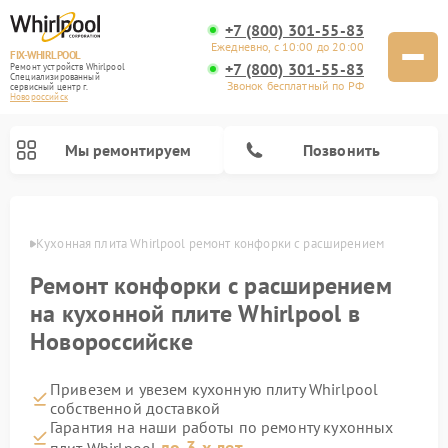
+7 (800) 301-55-83
Ежедневно, с 10:00 до 20:00
FIX-WHIRLPOOL
+7 (800) 301-55-83
Ремонт устройств Whirlpool
Специализированный
Звонок бесплатный по РФ
cервисный центр г.
Новороссийск
Мы ремонтируем
Позвонить
ийске
Кухонная плита Whirlpool ремонт конфорки с расширением
Ремонт конфорки с расширением
на кухонной плите Whirlpool в
Новороссийске
Ремонт варочных панелей Whirlpool
Ремонт микроволновых печей Whirlpool
Ремонт посудомоечных машин Whirlpool
Ремонт стиральных машин Whirlpool
Ремонт холодильников Whirlpool
Привезем и увезем кухонную плиту Whirlpool
собственной доставкой
Гарантия на наши работы по ремонту кухонных
до 3-х лет