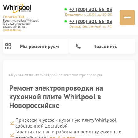
+7 (800) 301-55-83
Ежедневно, с 10:00 до 20:00
FIX-WHIRLPOOL
+7 (800) 301-55-83
Ремонт устройств Whirlpool
Специализированный
Звонок бесплатный по РФ
cервисный центр г.
Новороссийск
Мы ремонтируем
Позвонить
ийске
Кухонная плита Whirlpool ремонт электропроводки
Ремонт электропроводки на
кухонной плите Whirlpool в
Новороссийске
Ремонт варочных панелей Whirlpool
Ремонт микроволновых печей Whirlpool
Ремонт посудомоечных машин Whirlpool
Ремонт стиральных машин Whirlpool
Ремонт холодильников Whirlpool
Привезем и увезем кухонную плиту Whirlpool
собственной доставкой
Гарантия на наши работы по ремонту кухонных
до 3-х лет