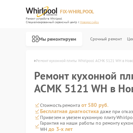
FIX-WHIRLPOOL
Ремонт устройств Whirlpool
Специализированный cервисный центр г.
Новороссийск
Мы ремонтируем
Срочный ремонт
Це
ool в Новороссийске
Ремонт кухонной плиты Whirlpool ACMK 5121 WH в Нов
Ремонт кухонной пл
ACMK 5121 WH в Но
Ремонт варочных панелей Whirlpool
Ремонт стиральных машин Whirlpool
Ремонт микроволновых печей Whirlpool
Ремонт холодильников Whirlpool
Ремонт посудомоечных машин Whirlpool
от 580 руб.
Стоимость ремонта
Бесплатная диагностика
даже при отказ
Привезем и увезем кухонную плиту Whirlp
Гарантия на наши работы по ремонту кухо
до 3-х лет
WH