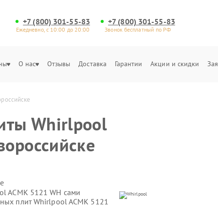
+7 (800) 301-55-83
+7 (800) 301-55-83
Ежедневно, с 10:00 до 20:00
Звонок бесплатный по РФ
ны
О нас
Отзывы
Доставка
Гарантии
Акции и скидки
Зая
ороссийске
иты Whirlpool
вороссийске
е
ool ACMK 5121 WH сами
нных плит Whirlpool ACMK 5121