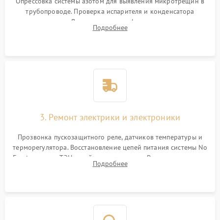
Опрессовка системы азотом для выявления микротрещин в
трубопроводе. Проверка испарителя и конденсатора
течеискателем. Демонтаж старого фильтра-осушителя и
Подробнее
продувка капиллярной трубки для устранения засоров.
3. Ремонт электрики и электроники
Прозвонка пускозащитного реле, датчиков температуры и
терморегулятора. Восстановление цепей питания системы No
Frost, включая ТЭН оттайки и вентилятор. Ремонт или замена
Подробнее
платы управления при сбоях алгоритмов.