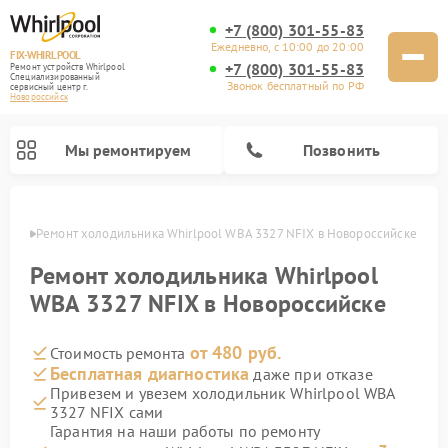
+7 (800) 301-55-83
Ежедневно, с 10:00 до 20:00
FIX-WHIRLPOOL
+7 (800) 301-55-83
Ремонт устройств Whirlpool
Специализированный
Звонок бесплатный по РФ
cервисный центр г.
Новороссийск
Мы ремонтируем
Позвонить
ийске
Ремонт холодильника Whirlpool WBA 3327 NFIX в Новороссийске
Ремонт холодильника Whirlpool
WBA 3327 NFIX в Новороссийске
от 480 руб.
Стоимость ремонта
Ремонт варочных панелей Whirlpool
Ремонт микроволновых печей Whirlpool
Ремонт кухонных плит Whirlpool
Ремонт стиральных машин Whirlpool
Ремонт посудомоечных машин Whirlpool
Бесплатная диагностика
даже при отказе
Привезем и увезем холодильник Whirlpool WBA
3327 NFIX сами
Гарантия на наши работы по ремонту