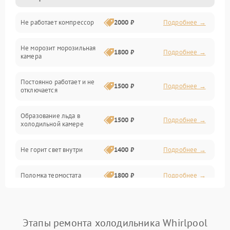
Не работает компрессор
2000 ₽
Подробнее →
Электропитание
Не морозит морозильная
Дренаж
1800 ₽
Подробнее →
камера
Оттайка
Постоянно работает и не
1500 ₽
Подробнее →
отключается
Программное обеспечение
Образование льда в
1500 ₽
Подробнее →
холодильной камере
Не горит свет внутри
1400 ₽
Подробнее →
Поломка термостата
1800 ₽
Подробнее →
Не работает вентилятор
1800 ₽
Подробнее →
Этапы ремонта холодильника Whirlpool
Поломка системы No Frost
2600 ₽
Подробнее →