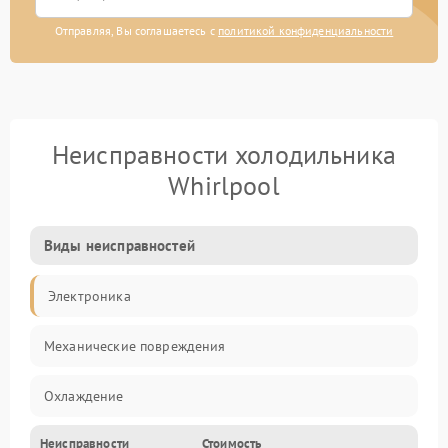
Отправляя, Вы соглашаетесь с
политикой конфиденциальности
Неисправности холодильника
Whirlpool
Виды неисправностей
Электроника
Механические повреждения
Охлаждение
Неисправности
Стоимость
Механика