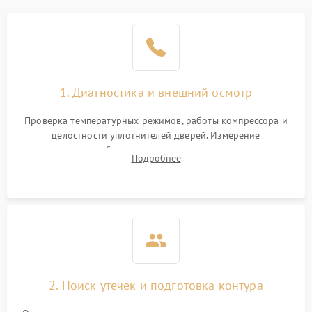
Образование конденсата
1800 ₽
Подробнее →
на стенках
Сбой в работе инвертора
2100 ₽
Подробнее →
1. Диагностика и внешний осмотр
Запах горелого при
2000 ₽
Подробнее →
Проверка температурных режимов, работы компрессора и
работе
целостности уплотнителей дверей. Измерение
сопротивления обмоток мотора, проверка термостата и
Не включается
Подробнее
1000 ₽
Подробнее →
считывание кодов ошибок с электронного дисплея.
холодильник
Проблемы с системой
автоматической
1800 ₽
Подробнее →
разморозки
2. Поиск утечек и подготовка контура