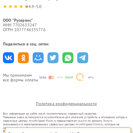
4.9-5.0
ООО "Русервис"
ИНН 7702633247
ОГРН 1077746335776
Поделиться в соц. сетях:
Мы принимаем
все формы оплаты
Политика конфиденциальности
Вся информация на сайте носит исключительно справочный характер.
Товарные знаки используются исключительно для описания устройств, в отношении которых
сервисные центры nvr.whirlpool-fixim.ru предоставляют услуги по ремонту. Услуги
оказываются в неавторизованных сервисных центрах nvr.whirlpool-fixim.ru, которые не
связаны с правообладателями товарных знаков или их официальными представителями.
Ремонт осуществляется для устройств, уже введенных в гражданский оборот в соответствии