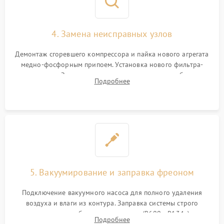
4. Замена неисправных узлов
Демонтаж сгоревшего компрессора и пайка нового агрегата
медно-фосфорным припоем. Установка нового фильтра-
осушителя. Замена изношенных вентиляторов обдува,
Подробнее
сломанных заслонок или поврежденных дверных петель.
5. Вакуумирование и заправка фреоном
Подключение вакуумного насоса для полного удаления
воздуха и влаги из контура. Заправка системы строго
дозированным объемом хладагента (R600a, R134a) по
Подробнее